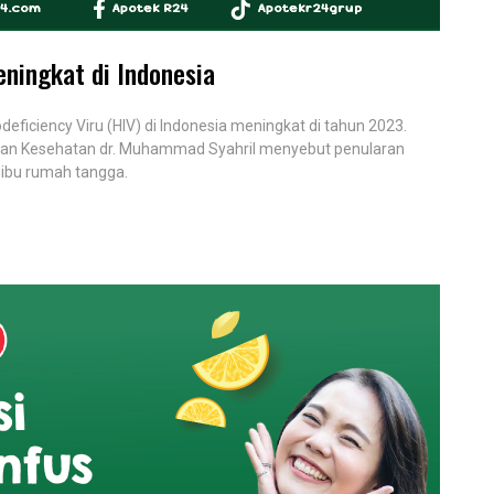
eningkat di Indonesia
iciency Viru (HIV) di Indonesia meningkat di tahun 2023.
ian Kesehatan dr. Muhammad Syahril menyebut penularan
 ibu rumah tangga.