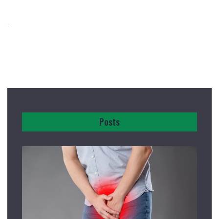
.
Posts